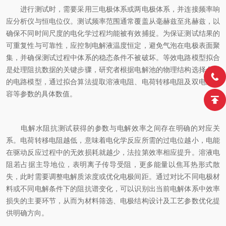
进行测试时，需要采用三电极体系或两电极体系，并连接频率响
应分析仪与恒电位仪。测试频率范围通常覆盖从毫赫兹至兆赫兹，以
确保不同时间尺度的电化学过程均能被有效捕捉。为保证测试结果的
可重复性与可靠性，应控制电解液温度恒定，避免气泡在电极表面聚
集，并确保测试过程中体系的稳态条件不被破坏。等效电路模型拟合
是处理阻抗数据的关键步骤，研究者根据电解池的物理结构选择合适
的电路模型，通过拟合算法提取溶液电阻、电荷转移电阻及双电层电
容等参数的具体数值。
电解水阻抗测试获得的参数与电解效率之间存在明确的对应关
系。电荷转移电阻越低，意味着电化学反应所需的过电位越小，电能
在驱动反应过程中的无效损耗就越少，法拉第效率相应提升。溶液电
阻若占据主导地位，表明离子传导受阻，更多能量以焦耳热形式散
失，此时需要调整电解质浓度或优化电极间距。通过对比不同电极材
料或不同电解条件下的阻抗谱变化，可以识别出当前电解体系中效率
损失的主要环节，从而为材料筛选、电极结构设计及工艺参数优化提
供明确方向。