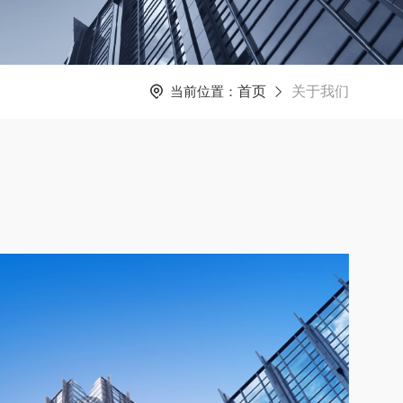
当前位置：
首页
关于我们