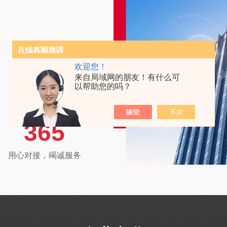
欢迎您！
来自局域网的朋友！有什么可
以帮助您的吗？
365
用心对接，竭诚服务