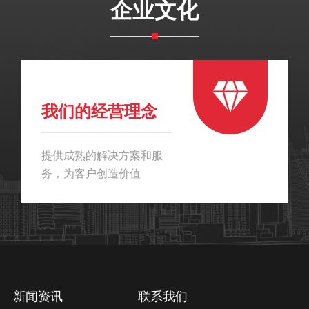
企业文化
我们的经营理念
提供成熟的解决方案和服
务，为客户创造价值
新闻资讯
联系我们